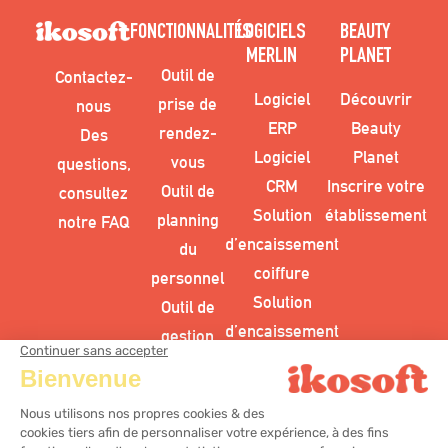
FONCTIONNALITÉS
LOGICIELS
BEAUTY
MERLIN
PLANET
Outil de
Contactez-
Logiciel
Découvrir
prise de
nous
ERP
Beauty
rendez-
Des
Logiciel
Planet
vous
questions,
CRM
Inscrire votre
Outil de
consultez
Solution
établissement
planning
notre FAQ
d’encaissement
du
coiffure
personnel
Solution
Outil de
d’encaissement
gestion
esthétique
des
Solution
stocks
d’encaissement
centre bien-