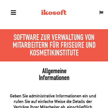
Skip
to
Toggl
content
Navig
Deutsch
SOFTWARE ZUR VERWALTUNG VON
MITARBEITERN FÜR FRISEURE UND
KOSMETIKINSTITUTE
Allgemeine
Informationen
Geben Sie administrative Informationen ein und
rufen Sie auf einfache Weise die Details der
Verträge Ihrer Mitarbeiter ab, einschließlich