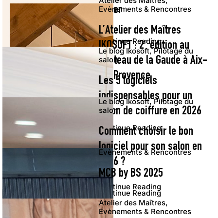
Atelier des Maîtres,
éviter
Evènements & Rencontres
L’Atelier des Maîtres
Continue Reading
IKOSOFT : 2° édition au
Le blog Ikosoft, Pilotage du
Château de la Gaude à Aix-
salon
en-Provence
Les 5 logiciels
indispensables pour un
Le blog Ikosoft, Pilotage du
salon de coiffure en 2026
salon
Continue Reading
Comment choisir le bon
logiciel pour son salon en
Evènements & Rencontres
2026 ?
MCB by BS 2025
Continue Reading
Continue Reading
Atelier des Maîtres,
Evènements & Rencontres