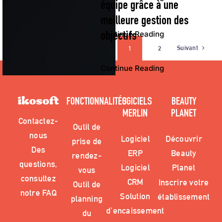
équipe grâce à une
meilleure gestion des
Continue Reading
objectifs
Suivant
1
2
Continue Reading
FONCTIONNALITÉS
LOGICIELS
BEAUTY
MERLIN
PLANET
Contactez-
Outil de
nous
Logiciel
Découvrir
prise de
Des
ERP
Beauty
rendez-
questions,
Logiciel
Planet
vous
consultez
CRM
Inscrire votre
Outil de
notre FAQ
Solution
établissement
planning
d’encaissement
du