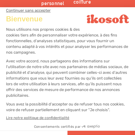
coiffure
personnel
Solution
Outil de
d’encaissement
gestion
esthétique
des stocks
Solution
d’encaissement
centre bien-
être
@2025
Mentions légales
Plan du site
Gestion des préférences cookies