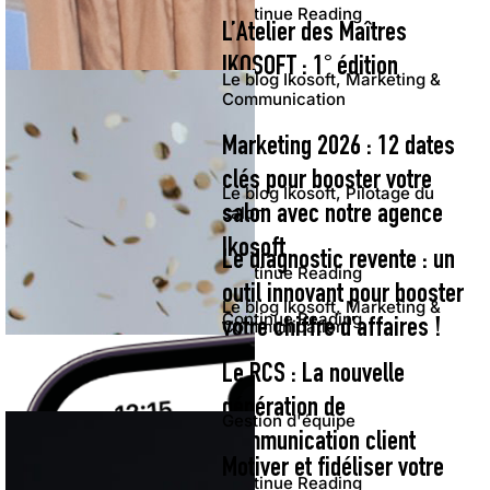
Continue Reading
L’Atelier des Maîtres
IKOSOFT : 1° édition
Le blog Ikosoft, Marketing &
Communication
Marketing 2026 : 12 dates
clés pour booster votre
Le blog Ikosoft, Pilotage du
salon avec notre agence
salon
Ikosoft
Le diagnostic revente : un
Continue Reading
outil innovant pour booster
Le blog Ikosoft, Marketing &
Continue Reading
votre chiffre d’affaires !
Communication
Le RCS : La nouvelle
génération de
Gestion d'équipe
communication client
Motiver et fidéliser votre
Continue Reading