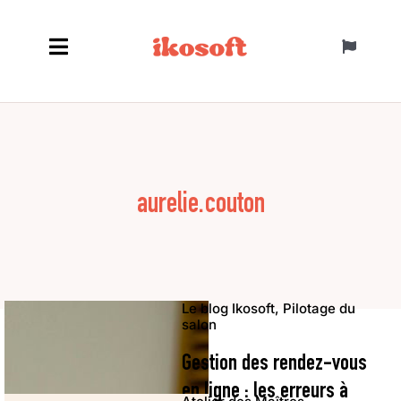
Passer
au
Toggle
contenu
Navigatio
Français
aurelie.couton
Le blog Ikosoft, Pilotage du
salon
Gestion des rendez-vous
en ligne : les erreurs à