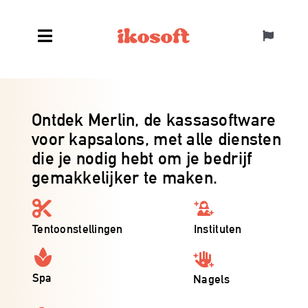
Skip
to
Toggle
content
Navigatio
Suisse ALL
Ontdek Merlin, de kassasoftware
voor kapsalons, met alle diensten
die je nodig hebt om je bedrijf
gemakkelijker te maken.
Tentoonstellingen
Instituten
Spa
Nagels