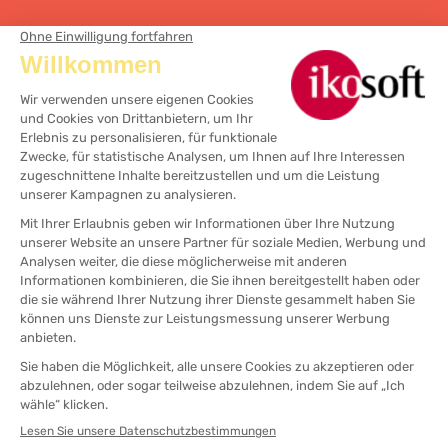
MERLIJN SOFTWARE
ERP Buchhaltungssoftware
CRM Software
Friseurkassenlösung
ästhetische Kassenlösung
Spa-Kassenlösung
@2025
Rechtliche Hinweise