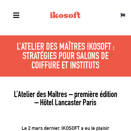
Passer
au
Toggl
contenu
Navig
Français
L’ATELIER DES MAÎTRES IKOSOFT :
STRATÉGIES POUR SALONS DE
COIFFURE ET INSTITUTS
L’Atelier des Maîtres – première édition
– Hôtel Lancaster Paris
Le 2 mars dernier, IKOSOFT a eu le plaisir