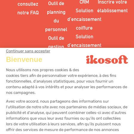
d’encaissement
du
coiffure
personnel
Solution
Outil de
d’encaissement
gestion
esthétique
des
Solution
stocks
d’encaissement
centre bien-
être
@2025
Mentions légales
Plan du site