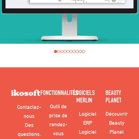
FONCTIONNALITÉS
LOGICIELS
BEAUTY
MERLIN
PLANET
Outil de
Contactez-
Logiciel
Découvrir
prise de
nous
ERP
Beauty
rendez-
Des
Logiciel
Planet
vous
questions,
CRM
Inscrire votre
Outil de
consultez
Solution
établissement
planning
notre FAQ