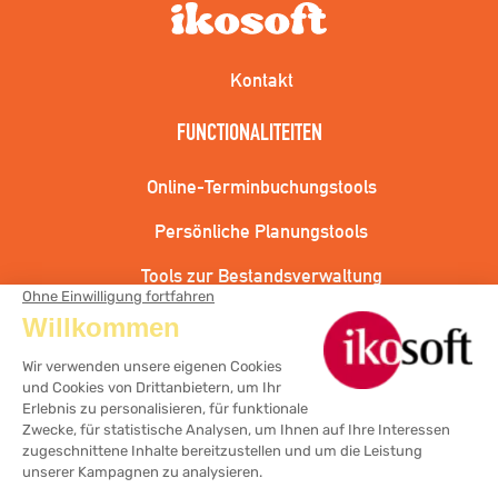
Kontakt
FUNCTIONALITEITEN
Online-Terminbuchungstools
Persönliche Planungstools
Tools zur Bestandsverwaltung
MERLIJN SOFTWARE
ERP Buchhaltungssoftware
CRM Software
Friseurkassenlösung