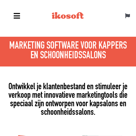
Skip
to
Toggl
content
Navig
MARKETING SOFTWARE VOOR KAPPERS
Suisse ALL
EN SCHOONHEIDSSALONS
Ontwikkel je klantenbestand en stimuleer je
verkoop met innovatieve marketingtools die
speciaal zijn ontworpen voor kapsalons en
schoonheidssalons.